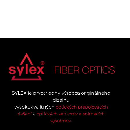
SYLEX je prvotriedny výrobca originálneho
dizajnu
vysokokvalitných
optických prepojovacích
riešení
a
optických senzorov a snímacích
systémov
.