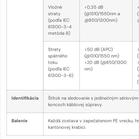
Vložné
<0,35 dB
straty
(@1310/1550nm a
(podľa IEC
@850/1300nm)
61300-3-4
metóda B)
Straty
>50 dB (APC)
spätného
(@1310/1550 nm)
toku
>20 dB (@850/1300
(podľa IEC
nm)
61300-3-6)
Identifikácia
Štítok na sledovanie s jedinečným sériový
koncoch káblovej súpravy.
Balenie
Každá zostava v zapečatenom PE vrecku, h
kartónovej krabici.