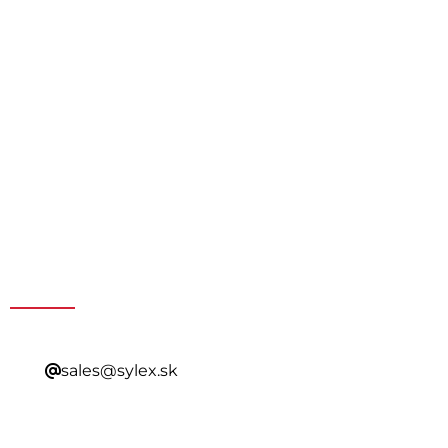
Získajte špeciálnu ponuku
kontaktovaním nášho
predaja
sales@sylex.sk