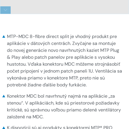
MDC_DS_kachlicka-1
MTP-MDC 8-fibre direct split je vhodný produkt pre
aplikácie v dátových centrách. Zvyčajne sa montuje
do novej generácie novo navrhnutých kaziet MTP Plug
& Play alebo patch panelov pre aplikácie s vysokou
hustotou. Vďaka konektoru MDC môžeme strojnásobiť
počet pripojení v jednom patch paneli 1U. Ventilácia sa
vykonáva priamo v konektore MTP, preto nie sú
potrebné žiadne ďalšie body furkácie.
Konektor MDC bol navrhnutý najmä na aplikácie „za
stenou“. V aplikáciách, kde sú priestorové požiadavky
kritické, sú správnou voľbou priamo delené ventilátory
založené na MDC.
K dispozícii sú aj produkty s konektormi MTP® PRO