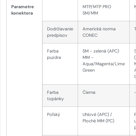
Parametre
MTP/MTP PRO
konektora
SM/MM
Dodržiavanie
Americká norma
predpisov
CONEC
Farba
SM - zelená (APC)
puzdra
MM -
Aqua/Magenta/Lime
Green
Farba
Čierna
topánky
Poľský
Uhlové (APC) /
Ploché MM (PC)