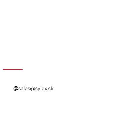
Získajte špeciálnu ponuku
kontaktovaním nášho
predaja
sales@sylex.sk