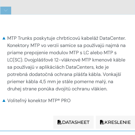
1x12f MTP na 1x12f MTP 12-vláknový kmeňový
kábel
MTP Trunks poskytuje chrbticovú kabeláž DataCenter.
Konektory MTP vo verzii samice sa používajú najmä na
priame prepojenie modulov MTP s LC alebo MTP s
LC(SC). Dvojplášťové 12-vláknové MTP kmenové káble
sa používajú v aplikáciách DataCenters, kde je
potrebná dodatočná ochrana plášťa kábla. Vonkajší
priemer kábla 4,5 mm je stále pomerne malý, na
druhej strane ponúka dvojitú ochranu vlákien.
Voliteľný konektor MTP® PRO
DATASHEET
KRESLENIE