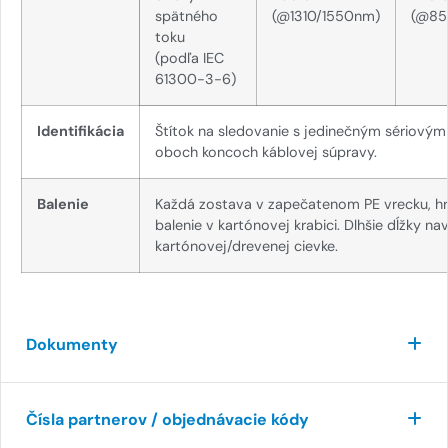
spätného
(@1310/1550nm)
(@85
toku
(podľa IEC
61300-3-6)
Identifikácia
Štítok na sledovanie s jedinečným sériovým
oboch koncoch káblovej súpravy.
Balenie
Každá zostava v zapečatenom PE vrecku, 
balenie v kartónovej krabici. Dlhšie dĺžky na
kartónovej/drevenej cievke.
Dokumenty
Čísla partnerov / objednávacie kódy