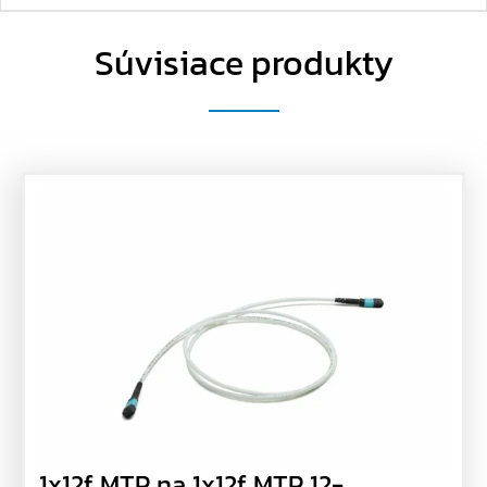
Súvisiace produkty
1x12f MTP na 1x12f MTP 12-