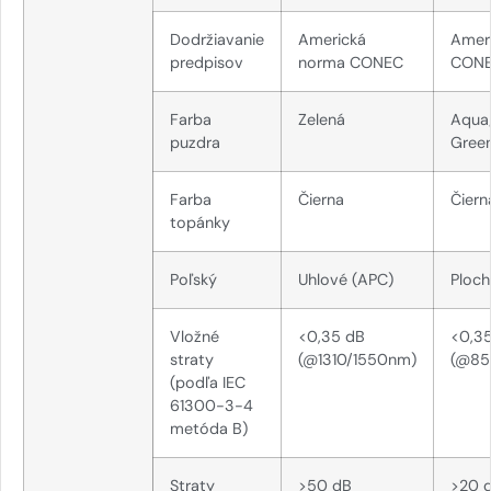
Dodržiavanie
Americká
Amer
predpisov
norma CONEC
CON
Farba
Zelená
Aqua
puzdra
Gree
Farba
Čierna
Čiern
topánky
Poľský
Uhlové (APC)
Ploch
Vložné
<0,35 dB
<0,3
straty
(@1310/1550nm)
(@85
(podľa IEC
61300-3-4
metóda B)
Straty
>50 dB
>20 