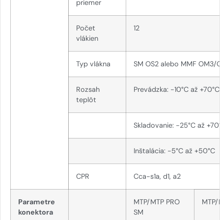
priemer
Počet
12
vlákien
Typ vlákna
SM OS2 alebo MMF OM3
Rozsah
Prevádzka: -10°C až +70°C
teplôt
Skladovanie: -25°C až +70
Inštalácia: -5°C až +50°C
CPR
Cca-s1a, d1, a2
Parametre
MTP/MTP PRO
MTP/
konektora
SM