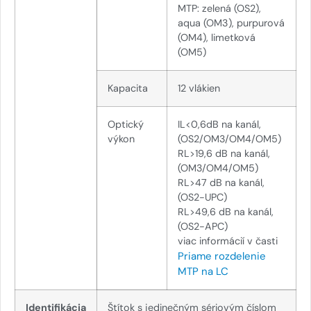
MTP: zelená (OS2),
aqua (OM3), purpurová
(OM4), limetková
(OM5)
Kapacita
12 vlákien
Optický
IL<0,6dB na kanál,
výkon
(OS2/OM3/OM4/OM5)
RL>19,6 dB na kanál,
(OM3/OM4/OM5)
RL>47 dB na kanál,
(OS2-UPC)
RL>49,6 dB na kanál,
(OS2-APC)
viac informácií v časti
Priame rozdelenie
MTP na LC
Identifikácia
Štítok s jedinečným sériovým číslom