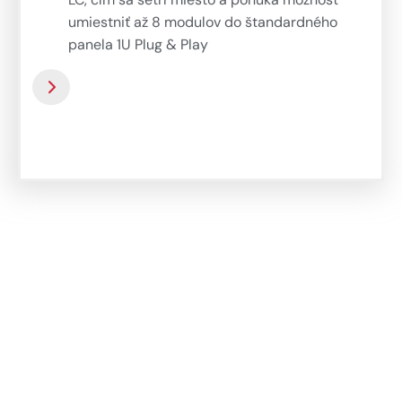
LC, čím sa šetrí miesto a ponúka možnosť
umiestniť až 8 modulov do štandardného
panela 1U Plug & Play