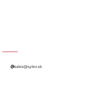
Získajte špeciálnu ponuku
kontaktovaním nášho
predaja
sales@sylex.sk