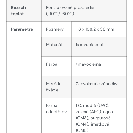
Rozsah
Kontrolované prostredie
teplôt
(-10°C/+60°C)
Parametre
Rozmery
116 x 108,2 x 38 mm
Materiál
lakovaná oceľ
Farba
tmavočierna
Metóda
Zacvaknutie západky
fixácie
Farba
LC: modrá (UPC),
adaptérov
zelená (APC), aqua
(OM3), purpurová
(OM4), limetková
(OM5)