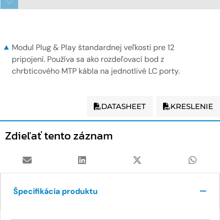
1x12f MTP na 6xLC duplexný modul
Modul Plug & Play štandardnej veľkosti pre 12
pripojení. Používa sa ako rozdeľovací bod z
chrbticového MTP kábla na jednotlivé LC porty.
DATASHEET
KRESLENIE
Zdieľať tento záznam
Špecifikácia produktu