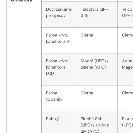
Dodržiavanie
Telcordia GR-
Telco
predpisov
326
GR-3
Farba krytu
Čierna
Čiern
konektora IP
Farba krytu
Modrá (UPC) /
Aqua
konektora
zelená (APC)
Mage
LCD
Farba
Čierna
Čiern
topánky
Poľský
Ploché SM
Ploc
(UPC) / uhlové
(UPC)
SM (APC)