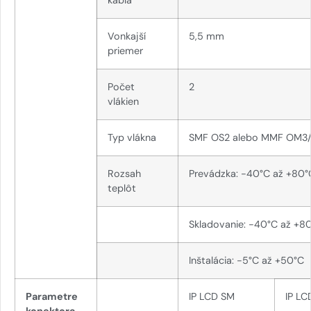
Vonkajší
5,5 mm
priemer
Počet
2
vlákien
Typ vlákna
SMF OS2 alebo MMF OM3
Rozsah
Prevádzka: -40°C až +80°
teplôt
Skladovanie: -40°C až +8
Inštalácia: -5°C až +50°C
Parametre
IP LCD SM
IP L
konektora