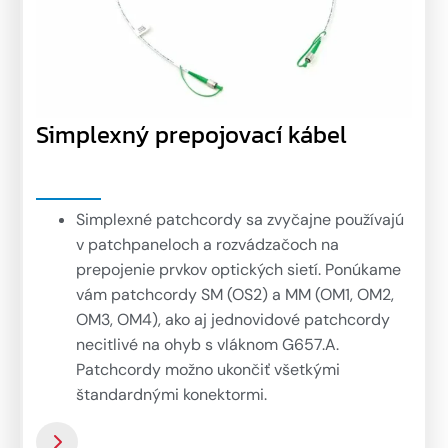
Simplexný prepojovací kábel
Simplexné patchcordy sa zvyčajne používajú
v patchpaneloch a rozvádzačoch na
prepojenie prvkov optických sietí. Ponúkame
vám patchcordy SM (OS2) a MM (OM1, OM2,
OM3, OM4), ako aj jednovidové patchcordy
necitlivé na ohyb s vláknom G657.A.
Patchcordy možno ukončiť všetkými
štandardnými konektormi.