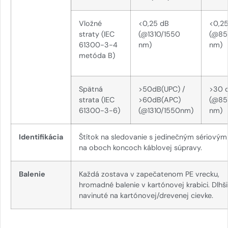
Vložné
<0,25 dB
<0,2
straty (IEC
(@1310/1550
(@85
61300-3-4
nm)
nm)
metóda B)
Spätná
>50dB(UPC) /
>30 
strata (IEC
>60dB(APC)
(@85
61300-3-6)
(@1310/1550nm)
nm)
Identifikácia
Štítok na sledovanie s jedinečným sériovým
na oboch koncoch káblovej súpravy.
Balenie
Každá zostava v zapečatenom PE vrecku,
hromadné balenie v kartónovej krabici. Dlhši
navinuté na kartónovej/drevenej cievke.