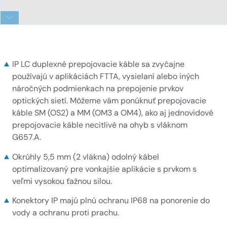
IP-LC-to-IP-LC_2
IP LC duplexné prepojovacie káble sa zvyčajne
používajú v aplikáciách FTTA, vysielaní alebo iných
náročných podmienkach na prepojenie prvkov
optických sietí. Môžeme vám ponúknuť prepojovacie
káble SM (OS2) a MM (OM3 a OM4), ako aj jednovidové
prepojovacie káble necitlivé na ohyb s vláknom
G657.A.
Okrúhly 5,5 mm (2 vlákna) odolný kábel
optimalizovaný pre vonkajšie aplikácie s prvkom s
veľmi vysokou ťažnou silou.
Konektory IP majú plnú ochranu IP68 na ponorenie do
vody a ochranu proti prachu.