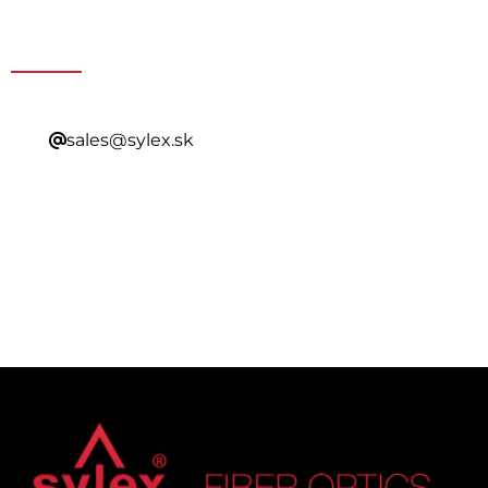
predaja
sales@sylex.sk