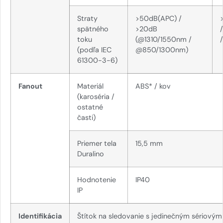
Straty
>50dB(APC) /
spätného
>20dB
toku
(@1310/1550nm /
(podľa IEC
@850/1300nm)
61300-3-6)
Fanout
Materiál
ABS* / kov
(karoséria /
ostatné
časti)
Priemer tela
15,5 mm
Duralino
Hodnotenie
IP40
IP
Identifikácia
Štítok na sledovanie s jedinečným sériový