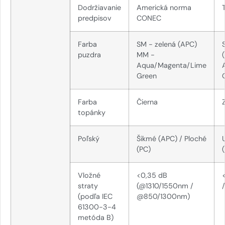
Dodržiavanie
Americká norma
predpisov
CONEC
Farba
SM - zelená (APC)
puzdra
MM -
Aqua/Magenta/Lime
Green
Farba
Čierna
topánky
Poľský
Šikmé (APC) / Ploché
(PC)
Vložné
<0,35 dB
straty
(@1310/1550nm /
(podľa IEC
@850/1300nm)
61300-3-4
metóda B)