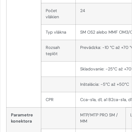
Počet
24
vlákien
Typ vlákna
SM OS2 alebo MMF OM3
Rozsah
Prevádzka: -10 °C až +70 
teplôt
Skladovanie: -25°C až +70
Inštalácia: -5°C až +50°C
CPR
Cca-s1a, d1, a1 B2ca-s1a, d1
Parametre
MTP/MTP PRO SM /
konektora
MM