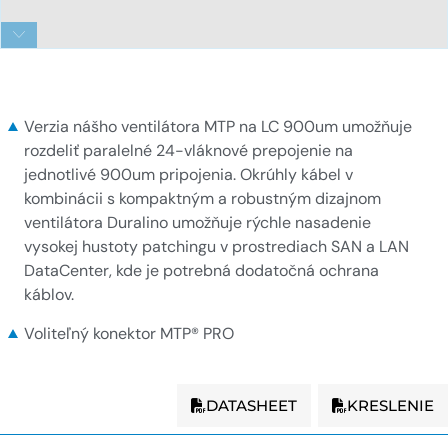
MTP - LC 24-vláknový Duralino fanout - 900um
Verzia nášho ventilátora MTP na LC 900um umožňuje
rozdeliť paralelné 24-vláknové prepojenie na
jednotlivé 900um pripojenia. Okrúhly kábel v
kombinácii s kompaktným a robustným dizajnom
ventilátora Duralino umožňuje rýchle nasadenie
vysokej hustoty patchingu v prostrediach SAN a LAN
DataCenter, kde je potrebná dodatočná ochrana
káblov.
Voliteľný konektor MTP® PRO
DATASHEET
KRESLENIE