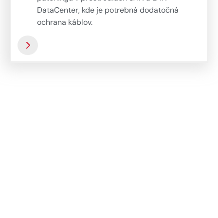
patchingu v prostrediach SAN a LAN
DataCenter, kde je potrebná dodatočná
ochrana káblov.
Voliteľný konektor MTP® PRO