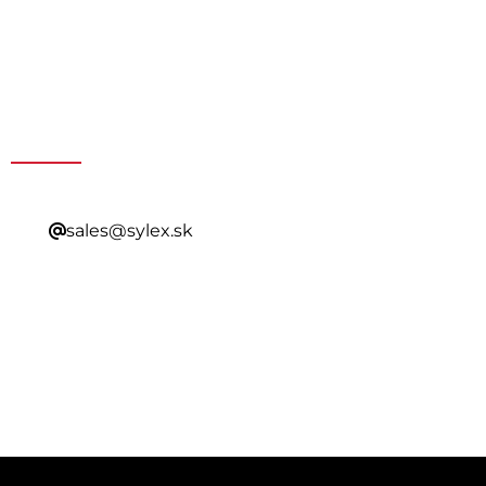
Získajte špeciálnu ponuku
kontaktovaním nášho
predaja
sales@sylex.sk