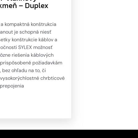
kmeň – Duplex
 a kompaktná konštrukcia
fanout je schopná niesť
etky konštrukcie káblov a
ločnosti SYLEX možnosť
ôzne riešenia káblových
 prispôsobené požiadavkám
, bez ohľadu na to, či
 vysokorýchlostné chrbticové
 prepojenia
er/Telehouse alebo
hú kabeláž medzi rackmi.
ky predkonektorované
káble s ventilátorom
ponúkajú prepojovacie spoje
 hustotou vlákien na báze