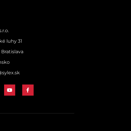
kových káblov, ktoré
 tenký, kompaktný a
ý kmeň s jednoduchou
ou. Komplexný 144-vláknový
.r.o.
lino sa hodí na širokú škálu
, kde je potrebná rýchla a
ké luhy 31
á inštalácia.
 Bratislava
nsko
@sylex.sk