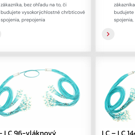
zákazníka, bez ohľadu na to, či
zákazníka
budujete vysokorýchlostné chrbticové
budujete
spojenia, prepojenia
spojenia,
DataCenter/Telehouse alebo
DataCent
jednoduchú kabeláž medzi rackmi.
jednoduc
Riešenia na praktické nasadenie
Továrens
optických sietí šetriace náklady,
kmeňové 
miesto a čas inštalácie – 24-vláknová
Duralino 
verzia s duplexnými trubicami je
s vysokou
určená na priame prepojenie
mikrosväz
aktívnych zariadení alebo
ponúkajú
prepojovacích rackov. Jednoduchá
flexibiln
inštalácia, malý priemer kábla a stále
inštalác
odolná ochrana každého vlákna – to
kmeň Dura
je hlavná charakteristika tejto
aplikácií
možnosti.
jednoduch
– LC 96-vláknový
LC – LC 1