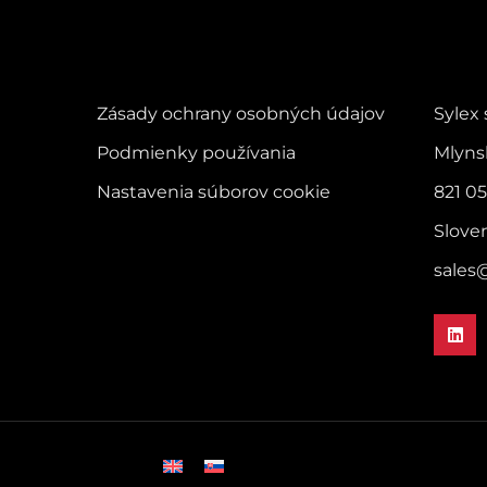
mikrosväzkových káblov, ktoré
mikrosväz
ponúkajú tenký, kompaktný a
ponúkajú
flexibilný kmeň s jednoduchou
flexibiln
inštaláciou. Komplexný 96-vláknový
inštaláci
Zásady ochrany osobných údajov
Sylex s
kmeň Duralino sa hodí na širokú škálu
kmeň Dura
aplikácií, kde je potrebná rýchla a
aplikácií
Podmienky používania
Mlyns
jednoduchá inštalácia.
jednoduch
Nastavenia súborov cookie
821 05
Slove
sales