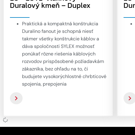
Duralový kmeň – Duplex
Dur
Praktická a kompaktná konštrukcia
Duralino fanout je schopná niesť
takmer všetky konštrukcie káblov a
dáva spoločnosti SYLEX možnosť
ponúkať rôzne riešenia káblových
rozvodov prispôsobené požiadavkám
zákazníka, bez ohľadu na to, či
budujete vysokorýchlostné chrbticové
spojenia, prepojenia
DataCenter/Telehouse alebo
jednoduchú kabeláž medzi rackmi.
Továrensky predkonektorované
kmeňové káble s ventilátorom
Duralino ponúkajú prepojovacie spoje
s vysokou hustotou vlákien na báze