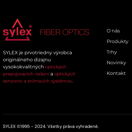
mikrosväzkových káblov, ktoré
ponúkajú tenký, kompaktný a
flexibilný kmeň s jednoduchou
inštaláciou. Komplexný 72-vláknový
O nás
kmeň Duralino sa hodí na širokú škálu
aplikácií, kde je potrebná rýchla a
Produkty
jednoduchá inštalácia.
Trhy
SYLEX je prvotriedny výrobca
originálneho dizajnu
Novinky
vysokokvalitných
optických
Kontakt
prepojovacích riešení
a
optických
senzorov a snímacích systémov
.
SYLEX ©1995 - 2024. Všetky práva vyhradené.