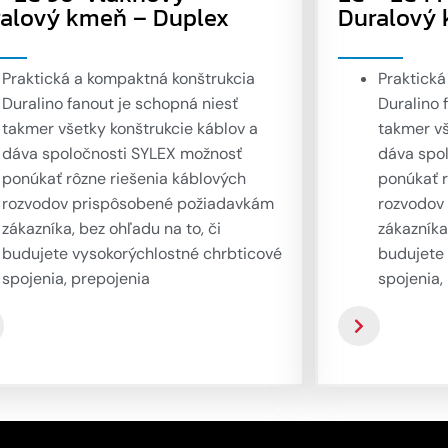
alový kmeň – Duplex
Duralový 
Praktická a kompaktná konštrukcia
Praktická
Duralino fanout je schopná niesť
Duralino 
takmer všetky konštrukcie káblov a
takmer vš
dáva spoločnosti SYLEX možnosť
dáva spo
ponúkať rôzne riešenia káblových
ponúkať r
rozvodov prispôsobené požiadavkám
rozvodov
zákazníka, bez ohľadu na to, či
zákazníka
budujete vysokorýchlostné chrbticové
budujete
spojenia, prepojenia
spojenia,
DataCenter/Telehouse alebo
DataCent
jednoduchú kabeláž medzi rackmi.
jednoduc
Továrensky predkonektorované
Továrens
kmeňové káble s ventilátorom
kmeňové 
Duralino ponúkajú prepojovacie spoje
Duralino 
s vysokou hustotou vlákien na báze
s vysokou