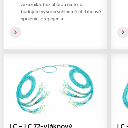
zákazníka, bez ohľadu na to, či
budujete vysokorýchlostné chrbticové
spojenia, prepojenia
DataCenter/Telehouse alebo
jednoduchú kabeláž medzi rackmi.
Riešenia na praktické nasadenie
optických sietí šetriace náklady,
miesto a čas inštalácie – 12-vláknová
verzia s duplexnými trubicami je
určená na priame prepojenie
aktívnych zariadení alebo
prepojovacích rackov. Jednoduchá
inštalácia, malý priemer kábla a stále
odolná ochrana každého vlákna – to
je hlavná charakteristika tejto
možnosti.
LC – LC 72-vláknový
LC 