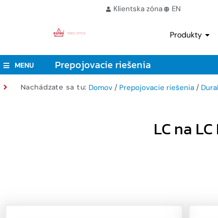
Klientska zóna
EN
Produkty
Prepojovacie riešenia
MENU
/
/
Nachádzate sa tu:
Domov
Prepojovacie riešenia
Dura
LC na LC