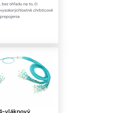
, bez ohľadu na to, či
 vysokorýchlostné chrbticové
 prepojenia
er/Telehouse alebo
hú kabeláž medzi rackmi.
ky predkonektorované
káble s ventilátorom
ponúkajú prepojovacie spoje
 hustotou vlákien na báze
kových káblov, ktoré
 tenký, kompaktný a
ý kmeň s jednoduchou
iou. Komplexný 48-vláknový
lino sa hodí na širokú škálu
, kde je potrebná rýchla a
á inštalácia.
44-vláknový