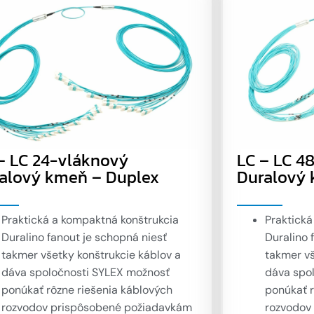
– LC 24-vláknový
LC – LC 4
alový kmeň – Duplex
Duralový 
Praktická a kompaktná konštrukcia
Praktická
Duralino fanout je schopná niesť
Duralino 
takmer všetky konštrukcie káblov a
takmer vš
dáva spoločnosti SYLEX možnosť
dáva spo
ponúkať rôzne riešenia káblových
ponúkať r
rozvodov prispôsobené požiadavkám
rozvodov