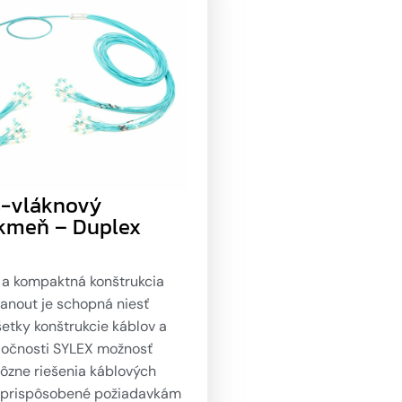
8-vláknový
kmeň – Duplex
 a kompaktná konštrukcia
fanout je schopná niesť
etky konštrukcie káblov a
ločnosti SYLEX možnosť
ôzne riešenia káblových
 prispôsobené požiadavkám