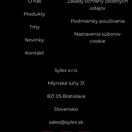
O nás
Zásady ochrany osobných
údajov
Produkty
Podmienky používania
Trhy
Nastavenia súborov
Novinky
cookie
Kontakt
Sylex s.r.o.
Mlynské luhy 31
821 05 Bratislava
Slovensko
sales@sylex.sk