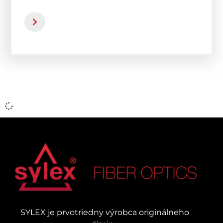
SYLEX je prvotriedny výrobca originálneho