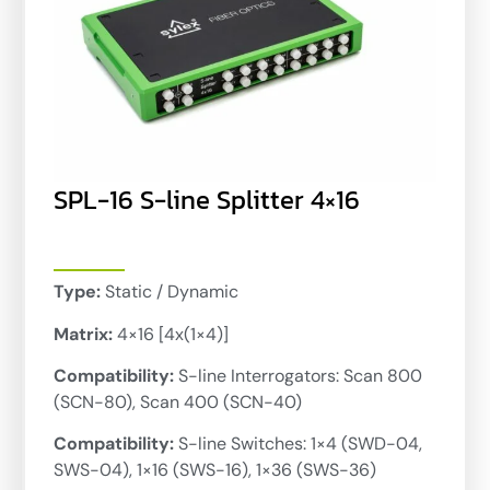
SPL-16 S-line Splitter 4×16
Type:
Static / Dynamic
Matrix:
4×16 [4x(1×4)]
Compatibility:
S-line Interrogators: Scan 800
(SCN-80), Scan 400 (SCN-40)
Compatibility:
S-line Switches: 1×4 (SWD-04,
SWS-04), 1×16 (SWS-16), 1×36 (SWS-36)