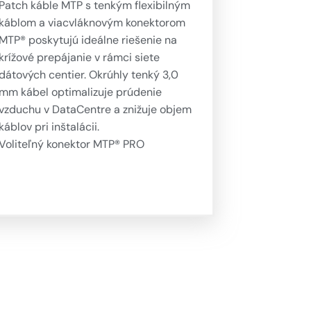
Patch káble MTP s tenkým flexibilným
káblom a viacvláknovým konektorom
MTP® poskytujú ideálne riešenie na
krížové prepájanie v rámci siete
dátových centier. Okrúhly tenký 3,0
mm kábel optimalizuje prúdenie
vzduchu v DataCentre a znižuje objem
káblov pri inštalácii.
Voliteľný konektor MTP® PRO