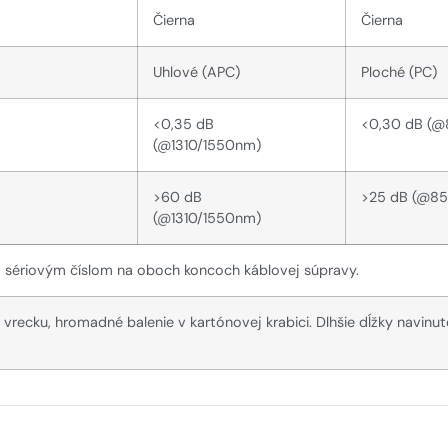
Čierna
Čierna
Uhlové (APC)
Ploché (PC)
<0,35 dB
<0,30 dB (@
(@1310/1550nm)
>60 dB
>25 dB (@85
(@1310/1550nm)
m sériovým číslom na oboch koncoch káblovej súpravy.
recku, hromadné balenie v kartónovej krabici. Dlhšie dĺžky navinu