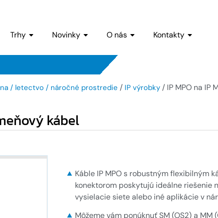
Trhy
Novinky
O nás
Kontakty
/
/ IP MPO na IP
na / letectvo / náročné prostredie
IP výrobky
kmeňový kábel
Káble IP MPO s robustným flexibilným 
konektorom poskytujú ideálne riešenie n
vysielacie siete alebo iné aplikácie v 
Môžeme vám ponúknuť SM (OS2) a MM (