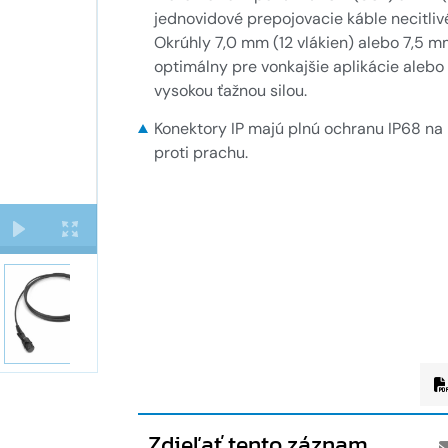
jednovidové prepojovacie káble necitli
Okrúhly 7,0 mm (12 vlákien) alebo 7,5 m
optimálny pre vonkajšie aplikácie alebo 
vysokou ťažnou silou.
Konektory IP majú plnú ochranu IP68 na
proti prachu.
Zdieľať tento záznam