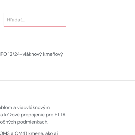
 MPO 12/24-vláknový kmeňový
káblom a viacvláknovým
a krížové prepojenie pre FTTA,
náročných podmienkach.
OM3 a OM4) kmene, ako aj