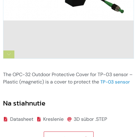
OPC-32 Vonkajší ochranný kryt pre snímač
TP-03 - plastový (magnetický) - 2
The OPC-32 Outdoor Protective Cover for TP-03 sensor –
Plastic (magnetic) is a cover to protect the
TP-03 sensor
Na stiahnutie
Datasheet
Kreslenie
3D súbor .STEP