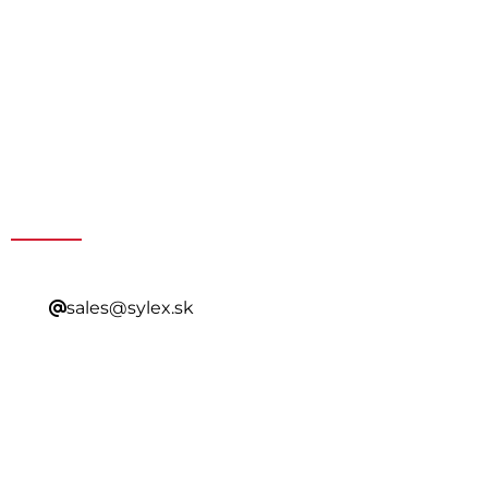
Získajte špeciálnu ponuku
kontaktovaním nášho
predaja
sales@sylex.sk