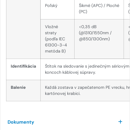
Poľský
Šikmé (APC) / Ploché
(PC)
Vložné
<0,35 dB
straty
(@1310/1550nm /
(podľa IEC
@850/1300nm)
61300-3-4
metóda B)
Identifikácia
Štítok na sledovanie s jedinečným sériový
koncoch káblovej súpravy.
Balenie
Každá zostava v zapečatenom PE vrecku, h
kartónovej krabici.
Dokumenty