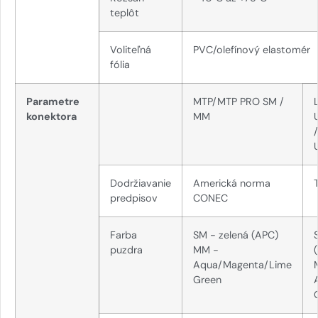
teplôt
Voliteľná
PVC/olefínový elastomér
fólia
Parametre
MTP/MTP PRO SM /
konektora
MM
Dodržiavanie
Americká norma
predpisov
CONEC
Farba
SM - zelená (APC)
puzdra
MM -
Aqua/Magenta/Lime
Green