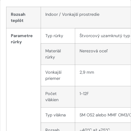
Rozsah
I
ndoor
/ Vonkajší
prostredie
teplôt
Parametre
Typ rúrky
Štvorcový uzamknutý typ
rúrky
Materiál
Nerezová oceľ
rúrky
Vonkajší
2,9 mm
priemer
Počet
1-12F
vlákien
Typ vlákna
SM OS2 alebo MMF OM3
Rozsah
-40°C až +75°C