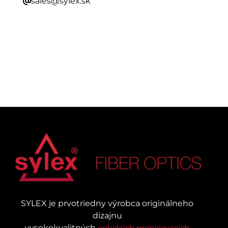
sales@sylex.sk
SYLEX je prvotriedny výrobca originálneho
dizajnu
vysokokvalitných
optických prepojovacích