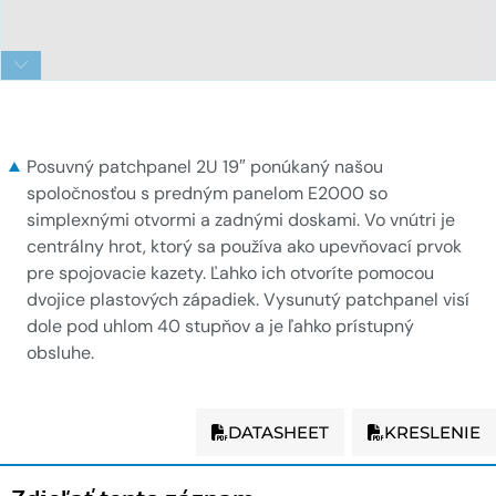
Empty 2U patch panel with LC front panel
Posuvný patchpanel 2U 19″ ponúkaný našou
spoločnosťou s predným panelom E2000 so
simplexnými otvormi a zadnými doskami. Vo vnútri je
centrálny hrot, ktorý sa používa ako upevňovací prvok
pre spojovacie kazety. Ľahko ich otvoríte pomocou
dvojice plastových západiek. Vysunutý patchpanel visí
dole pod uhlom 40 stupňov a je ľahko prístupný
obsluhe.
DATASHEET
KRESLENIE