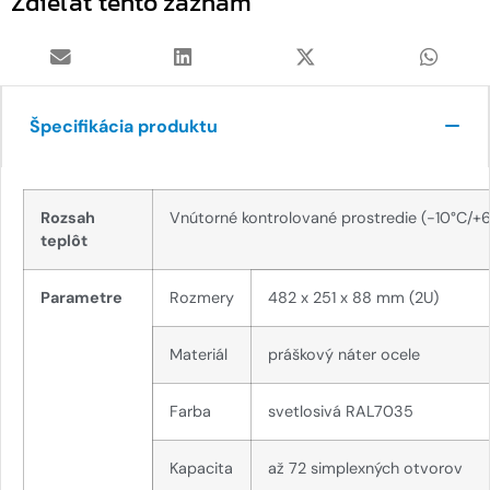
Zdieľať tento záznam
Špecifikácia produktu
Rozsah
Vnútorné kontrolované prostredie (-10°C/+
teplôt
Parametre
Rozmery
482 x 251 x 88 mm (2U)
Materiál
práškový náter ocele
Farba
svetlosivá RAL7035
Kapacita
až 72 simplexných otvorov