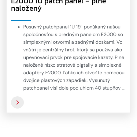
E2000 1U patch panel – plne
naložený
Posuvný patchpanel 1U 19″ ponúkaný našou
spoločnosťou s predným panelom E2000 so
simplexnými otvormi a zadnými doskami. Vo
vnútri je centrálny hrot, ktorý sa používa ako
upevňovací prvok pre spojovacie kazety. Plne
naložené nízko stratové pigtaily a simplexné
adaptéry E2000. Ľahko ich otvoríte pomocou
dvojice plastových západiek. Vysunutý
patchpanel visí dole pod uhlom 40 stupňov a
je ľahko prístupný obsluhe.