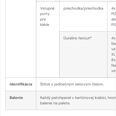
Vstupné
priechodka/priechodka
4x
porty
PG
pre
al
káble
PG
Duralino fanout®
4x
fa
ve
XL
8x
fa
ve
Identifikácia
Štítok s jedinečným sériovým číslom.
Balenie
Každý patchpanel v kartónovej krabici, hr
balenie na palete.