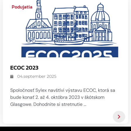
GDPR
Výrobky veľmi malého formátu
Priemyselná automatizácia
Podujatia
U-DQ FLEXO výrobky
Obnoviteľné zdroje energie
Addresa a
navigácia
Snímače
Zákazková konštrukcia a
výskum a vývoj
Spýtajte sa
Meracie zariadenia
Senzory a snímacie systémy
online
Zmluvná výroba / OEM
Vyhodnocovací softvér
Sieťové prepojenia
Inštalačné príslušenstvo
ECOC 2023
Iné
04.september 2025
Spoločnosť Sylex navštívi výstavu ECOC, ktorá sa
bude konať 2. až 4. októbra 2023 v škótskom
Glasgowe. Dohodnite si stretnutie ...
Snímače a Snímacie systémy