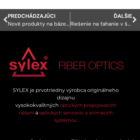
PREDCHÁDZAJÚCI
ĎALŠIE
Nové produkty na báze šošovkových koncoviek PRIZM MT a konektorov MXC
Riešenie na ťahanie v štýle guľôčok pre jednotlivé káble MPO/MTP back-bone
SYLEX je prvotriedny výrobca originálneho
dizajnu
vysokokvalitných
optických prepojovacích
riešení
a
optických senzorov a snímacích
systémov
.