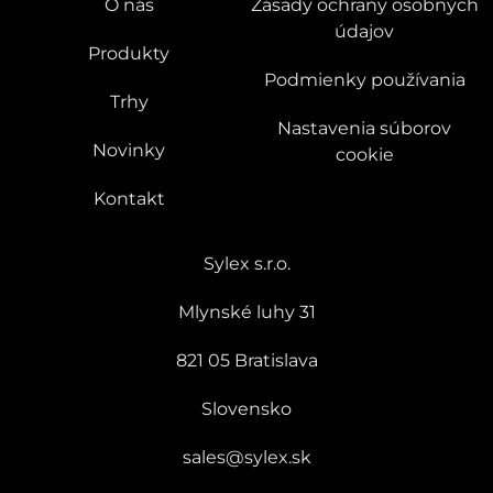
O nás
Zásady ochrany osobných
údajov
Produkty
Podmienky používania
Trhy
Nastavenia súborov
Novinky
cookie
Kontakt
Sylex s.r.o.
Mlynské luhy 31
821 05 Bratislava
Slovensko
sales@sylex.sk