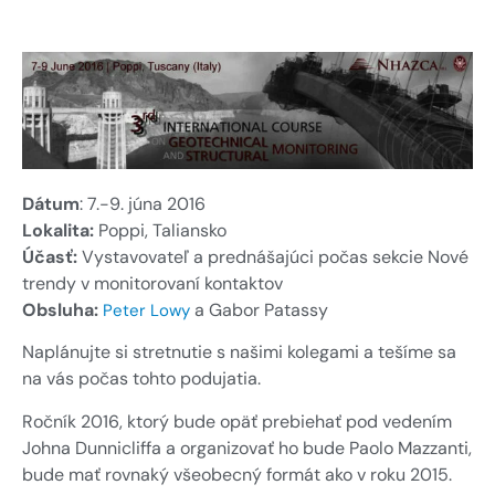
GDPR
Výrobky veľmi malého formátu
Priemyselná automatizácia
U-DQ FLEXO výrobky
Obnoviteľné zdroje energie
Addresa a
navigácia
Snímače
Zákazková konštrukcia a
výskum a vývoj
Spýtajte sa
Meracie zariadenia
Senzory a snímacie systémy
online
Zmluvná výroba / OEM
Vyhodnocovací softvér
Dátum
: 7.-9. júna 2016
Sieťové prepojenia
Lokalita:
Poppi, Taliansko
Inštalačné príslušenstvo
Účasť:
Vystavovateľ a prednášajúci počas sekcie Nové
Iné
trendy v monitorovaní kontaktov
Obsluha:
a Gabor Patassy
Peter Lowy
Naplánujte si stretnutie s našimi kolegami a tešíme sa
na vás počas tohto podujatia.
Snímače a Snímacie systémy
Ročník 2016, ktorý bude opäť prebiehať pod vedením
Johna Dunnicliffa a organizovať ho bude Paolo Mazzanti,
bude mať rovnaký všeobecný formát ako v roku 2015.