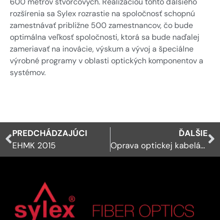
600 metrov štvorcových. Realizáciou tohto ďalšieho
rozšírenia sa Sylex rozrastie na spoločnosť schopnú
zamestnávať približne 500 zamestnancov, čo bude
optimálna veľkosť spoločnosti, ktorá sa bude naďalej
zameriavať na inovácie, výskum a vývoj a špeciálne
výrobné programy v oblasti optických komponentov a
systémov.
PREDCHÁDZAJÚCI
ĎALŠIE
EHMK 2015
Oprava optickej kabeláže na mieste