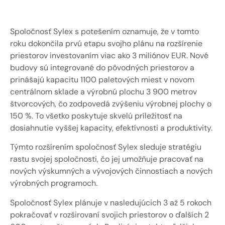
GDPR
Výrobky veľmi malého formátu
Priemyselná automatizácia
U-DQ FLEXO výrobky
Obnoviteľné zdroje energie
Addresa a
Spoločnosť Sylex s potešením oznamuje, že v tomto
navigácia
Snímače
roku dokončila prvú etapu svojho plánu na rozšírenie
Zákazková konštrukcia a
výskum a vývoj
priestorov investovaním viac ako 3 miliónov EUR. Nové
Spýtajte sa
Meracie zariadenia
budovy sú integrované do pôvodných priestorov a
Senzory a snímacie systémy
online
Zmluvná výroba / OEM
Vyhodnocovací softvér
prinášajú kapacitu 1100 paletových miest v novom
centrálnom sklade a výrobnú plochu 3 900 metrov
Sieťové prepojenia
štvorcových, čo zodpovedá zvýšeniu výrobnej plochy o
Inštalačné príslušenstvo
150 %. To všetko poskytuje skvelú príležitosť na
dosiahnutie vyššej kapacity, efektívnosti a produktivity.
Iné
Týmto rozšírením spoločnosť Sylex sleduje stratégiu
rastu svojej spoločnosti, čo jej umožňuje pracovať na
nových výskumných a vývojových činnostiach a nových
Snímače a Snímacie systémy
výrobných programoch.
Spoločnosť Sylex plánuje v nasledujúcich 3 až 5 rokoch
pokračovať v rozširovaní svojich priestorov o ďalších 2