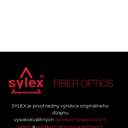
SYLEX je prvotriedny výrobca originálneho
dizajnu
vysokokvalitných
optických prepojovacích
riešení
a
optických senzorov a snímacích