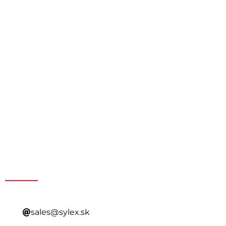
Získajte špeciálnu ponuku
kontaktovaním nášho
predaja
sales@sylex.sk