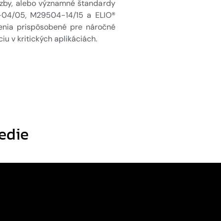
väzby, alebo významné štandardy
-04/05, M29504-14/15 a ELIO®
ojenia prispôsobené pre náročné
u v kritických aplikáciách.
redie