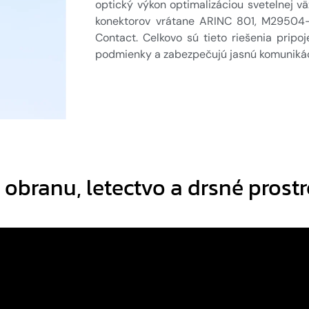
optický výkon optimalizáciou svetelnej 
konektorov vrátane ARINC 801, M29504
Contact. Celkovo sú tieto riešenia prip
podmienky a zabezpečujú jasnú komunikáci
obranu, letectvo a drsné prost