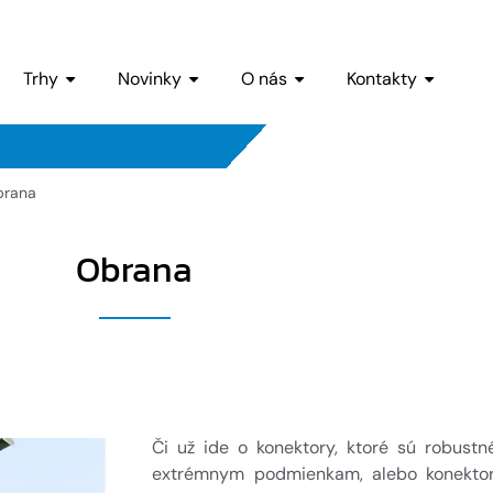
Trhy
Novinky
O nás
Kontakty
brana
Obrana
Či už ide o konektory, ktoré sú robustn
extrémnym podmienkam, alebo konektory