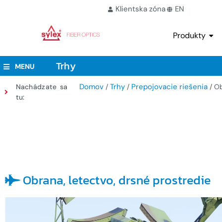
Klientska zóna
EN
Produkty
Trhy
MENU
Domov
Trhy
Prepojovacie riešenia
Nachádzate sa
/
/
/ O
tu:
Obrana, letectvo, drsné prostredie