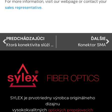
For more information, visit our webpage or contact your
.
sales representative
PREDCHÁDZAJÚCI
ĎALŠIE
Ktorá konektivita slúži pre 400G?
Konektor SMA
SYLEX je prvotriedny výrobca originálneho
dizajnu
vysokokvalitných
optických prepojovacích