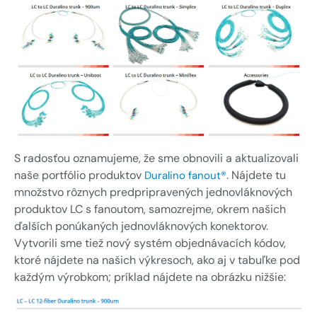
GDPR
Výrobky veľmi malého formátu
Priemyselná automatizácia
U-DQ FLEXO výrobky
Obnoviteľné zdroje energie
Addresa a
navigácia
Snímače
Zákazková konštrukcia a
výskum a vývoj
Spýtajte sa
Meracie zariadenia
Senzory a snímacie systémy
online
Zmluvná výroba / OEM
Vyhodnocovací softvér
Sieťové prepojenia
Inštalačné príslušenstvo
S radosťou oznamujeme, že sme obnovili a aktualizovali
naše portfólio produktov
. Nájdete tu
Duralino fanout®
Iné
množstvo rôznych predpripravených jednovláknových
produktov LC s fanoutom, samozrejme, okrem našich
ďalších ponúkaných jednovláknových konektorov.
Vytvorili sme tiež nový systém objednávacích kódov,
Snímače a Snímacie systémy
ktoré nájdete na našich výkresoch, ako aj v tabuľke pod
každým výrobkom; príklad nájdete na obrázku nižšie: