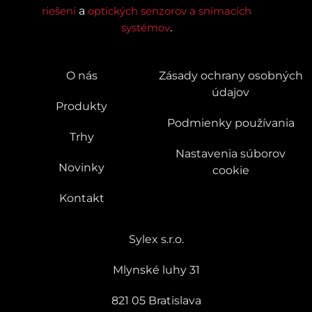
riešení
a
optických senzorov a snímacích
systémov
.
O nás
Zásady ochrany osobných
údajov
Produkty
Podmienky používania
Trhy
Nastavenia súborov
Novinky
cookie
Kontakt
Sylex s.r.o.
Mlynské luhy 31
821 05 Bratislava