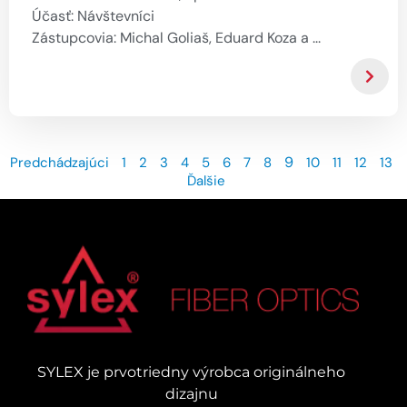
Účasť: Návštevníci
Zástupcovia: Michal Goliaš, Eduard Koza a ...
9
Predchádzajúci
1
2
3
4
5
6
7
8
10
11
12
13
Ďalšie
SYLEX je prvotriedny výrobca originálneho
dizajnu