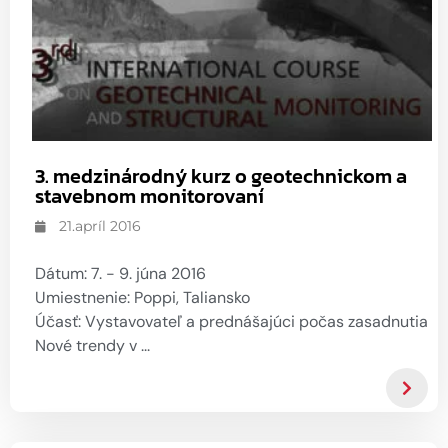
GDPR
Výrobky veľmi malého formátu
Priemyselná automatizácia
U-DQ FLEXO výrobky
Obnoviteľné zdroje energie
Addresa a
navigácia
Snímače
Zákazková konštrukcia a
výskum a vývoj
Spýtajte sa
Meracie zariadenia
Senzory a snímacie systémy
online
Zmluvná výroba / OEM
Vyhodnocovací softvér
3. medzinárodný kurz o geotechnickom a
Sieťové prepojenia
stavebnom monitorovaní
Inštalačné príslušenstvo
21.apríl 2016
Iné
Dátum: 7. - 9. júna 2016
Umiestnenie: Poppi, Taliansko
Účasť: Vystavovateľ a prednášajúci počas zasadnutia
Nové trendy v ...
Snímače a Snímacie systémy