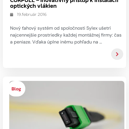
CORPULL – Inovatívny prístup k inštalácii
optických vlákien
19.február 2016
Nový ťahový systém od spoločnosti Sylex ušetrí
najcennejšie prostriedky každej montážnej firmy: čas
a peniaze. Vďaka úplne inému pohľadu na ...
Blog