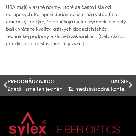
GDPR
Výrobky veľmi malého formátu
Priemyselná automatizácia
USA majú vlastné normy, ktoré sa často líšia od
U-DQ FLEXO výrobky
európskych. Európski dodávatelia môžu vstúpiť na
Obnoviteľné zdroje energie
Addresa a
americký trh tým, že ponúkajú nielen výrobok, ale celý
navigácia
Snímače
Zákazková konštrukcia a
balík vrátane kvality, krátkych dodacích lehôt,
výskum a vývoj
Spýtajte sa
Meracie zariadenia
technickej podpory a služieb zákazníkom. (Celý článok
Senzory a snímacie systémy
online
Zmluvná výroba / OEM
je k dispozícii v slovenskom jazyku.)
Vyhodnocovací softvér
Sieťové prepojenia
Inštalačné príslušenstvo
Iné
PREDCHÁDZAJÚCI
ĎALŠIE
Zdedili sme len jedného zákazníka
12. medzinárodná konferencia PODZEMNÉ STAVBY PRAHA 2013
Snímače a Snímacie systémy