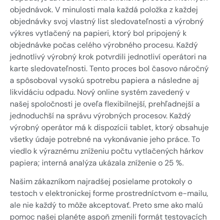
objednávok. V minulosti mala každá položka z každej
objednávky svoj vlastný list sledovateľnosti a výrobný
výkres vytlačený na papieri, ktorý bol pripojený k
objednávke počas celého výrobného procesu. Každý
jednotlivý výrobný krok potvrdili jednotliví operátori na
karte sledovateľnosti. Tento proces bol časovo náročný
a spôsoboval vysokú spotrebu papiera a následne aj
likvidáciu odpadu. Nový online systém zavedený v
našej spoločnosti je oveľa flexibilnejší, prehľadnejší a
jednoduchší na správu výrobných procesov. Každý
výrobný operátor má k dispozícii tablet, ktorý obsahuje
všetky údaje potrebné na vykonávanie jeho práce. To
viedlo k výraznému zníženiu počtu vytlačených hárkov
papiera; interná analýza ukázala zníženie o 25 %.
Našim zákazníkom najradšej posielame protokoly o
testoch v elektronickej forme prostredníctvom e-mailu,
ale nie každý to môže akceptovať. Preto sme ako malú
pomoc našej planéte aspoň zmenili formát testovacích