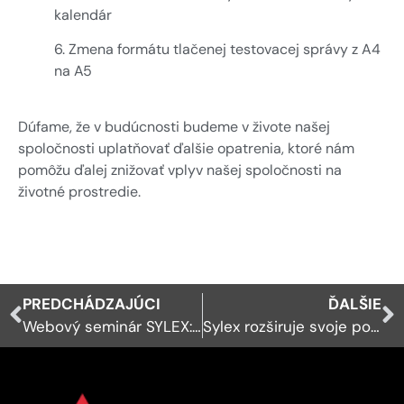
kalendár
6. Zmena formátu tlačenej testovacej správy z A4
na A5
Dúfame, že v budúcnosti budeme v živote našej
spoločnosti uplatňovať ďalšie opatrenia, ktoré nám
pomôžu ďalej znižovať vplyv našej spoločnosti na
životné prostredie.
PREDCHÁDZAJÚCI
ĎALŠIE
Webový seminár SYLEX: Pripojenie palubnej optiky
Sylex rozširuje svoje portfólio o nové produkty na báze POF