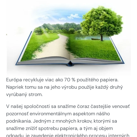
GDPR
Výrobky veľmi malého formátu
Priemyselná automatizácia
U-DQ FLEXO výrobky
Obnoviteľné zdroje energie
Addresa a
navigácia
Snímače
Zákazková konštrukcia a
výskum a vývoj
Spýtajte sa
Meracie zariadenia
Senzory a snímacie systémy
online
Zmluvná výroba / OEM
Vyhodnocovací softvér
Sieťové prepojenia
Inštalačné príslušenstvo
Iné
Európa recykluje viac ako 70 % použitého papiera.
Napriek tomu sa na jeho výrobu použije každý druhý
vyrúbaný strom.
V našej spoločnosti sa snažíme čoraz častejšie venovať
Snímače a Snímacie systémy
pozornosť environmentálnym aspektom nášho
podnikania. Jedným z mnohých krokov, ktorými sa
snažíme znížiť spotrebu papiera, a tým aj objem
odpadu, je zavedenie elektronického procesu interných